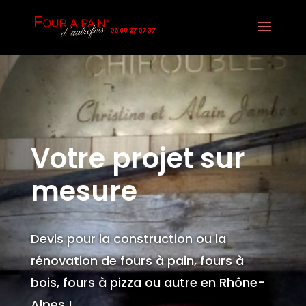
Votre projet sur
mesure
Devis pour la construction ou la
rénovation de fours à pain, fours à
bois, fours à pizza ou autre en Rhône-
Alpes !